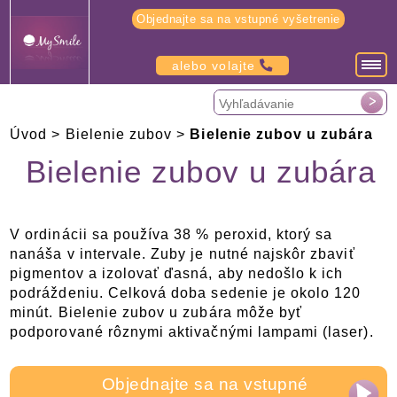
Objednajte sa na vstupné vyšetrenie
alebo volajte
Úvod
>
Bielenie zubov
>
Bielenie zubov u zubára
Bielenie zubov u zubára
V ordinácii sa používa 38 % peroxid, ktorý sa
nanáša v intervale. Zuby je nutné najskôr zbaviť
pigmentov a izolovať ďasná, aby nedošlo k ich
podráždeniu. Celková doba sedenie je okolo 120
minút. Bielenie zubov u zubára môže byť
podporované rôznymi aktivačnými lampami (laser).
Objednajte sa na vstupné