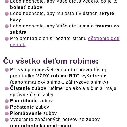
Lebo nechcete, aby Vaše dieťa vedelo, čo je to
bolesť zubov
Lebo nechcete, aby mu ostali v ústach
skryté
kazy
Lebo nechcete, aby Vaše dieťa malo
traumu zo
zubára
Pre prehľad cien si pozrite stranu
ošetrenie detí
cenník
Čo všetko deťom robíme:
Pri vstupnom vyšetrení alebo preventívnej
prehliadke
VŽDY robíme RTG vyšetrenie
(panoramatický snímok, záhryzové snímky)
Čistenie zubov
, učíme ich ako a s čím si majú
správne čistiť zuby
Fluoridáciu
zubov
Pečatenie
zubov
Plombovanie
zubov
Vyberanie zapálených nervov zo zubov
(
endodontické ošetrenie
)