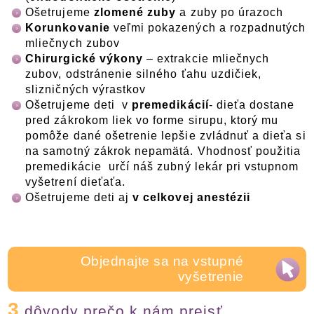
Ošetrujeme
zlomené zuby
a zuby po úrazoch
Korunkovanie
veľmi pokazených a rozpadnutých
mliečnych zubov
Chirurgické výkony
– extrakcie mliečnych
zubov, odstránenie silného ťahu uzdičiek,
slizničných výrastkov
Ošetrujeme deti v
premedikácií
- dieťa dostane
pred zákrokom liek vo forme sirupu, ktorý mu
pomôže dané ošetrenie lepšie zvládnuť a dieťa si
na samotný zákrok nepamätá. Vhodnosť použitia
premedikácie určí náš zubný lekár pri vstupnom
vyšetrení dieťaťa.
Ošetrujeme deti aj
v celkovej anestézii
Objednajte sa na vstupné
vyšetrenie
3
dôvody prečo k nám prejsť