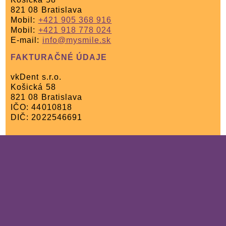
821 08 Bratislava
Mobil:
+421 905 368 916
Mobil:
+421 918 778 024
E-mail:
info@mysmile.sk
FAKTURAČNÉ ÚDAJE
vkDent s.r.o.
Košická 58
821 08 Bratislava
IČO: 44010818
DIČ: 2022546691